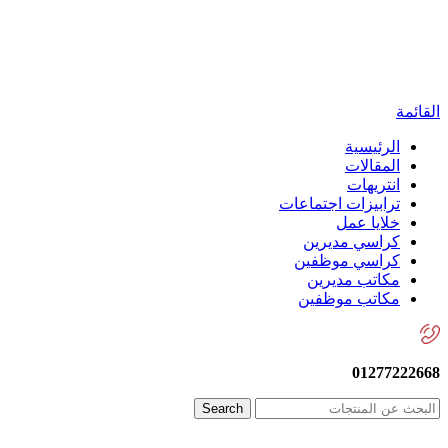
القائمة
الرئيسية
المقالات
انتريهات
ترابيزات اجتماعات
خلايا عمل
كراسي مديرين
كراسي موظفين
مكاتب مديرين
مكاتب موظفين
01277222668
Search