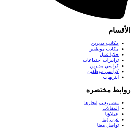
الأقسام
مكاتب مديرين
مكاتب موظفين
خلايا عمل
ترابيزات اجتماعات
كراسي مديرين
كراسي موظفين
انتريهات
روابط مختصره
مشاريع تم إنجازها
المقالات
عملاؤنا
عن رؤية
تواصل معنا