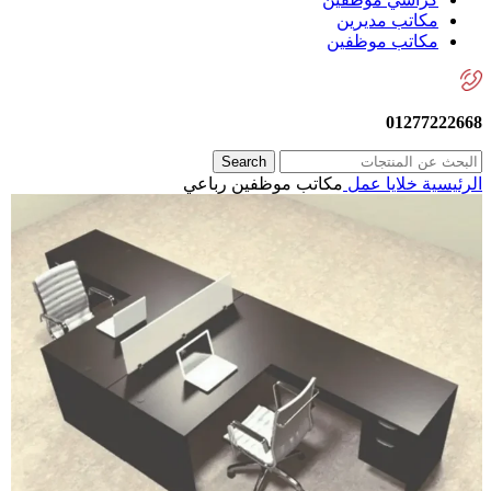
مكاتب مديرين
مكاتب موظفين
01277222668
Search
الرئيسية
خلايا عمل
مكاتب موظفين رباعي